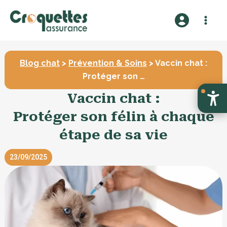
A
l
l
e
r
Blog chat
>
Prévention & Soins
> Vaccin chat :
a
Protéger son …
u
Vaccin chat :
c
Protéger son félin à chaque
o
n
étape de sa vie
t
e
23/09/2025
n
u