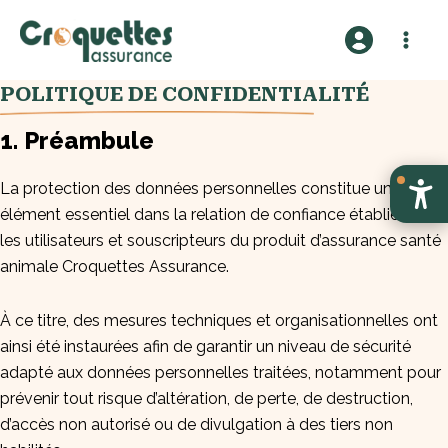
A
l
l
POLITIQUE DE CONFIDENTIALITÉ
e
r
1. Préambule
a
u
La protection des données personnelles constitue un
c
élément essentiel dans la relation de confiance établie avec
o
les utilisateurs et souscripteurs du produit d’assurance santé
n
animale Croquettes Assurance.
t
e
À ce titre, des mesures techniques et organisationnelles ont
n
ainsi été instaurées afin de garantir un niveau de sécurité
u
adapté aux données personnelles traitées, notamment pour
prévenir tout risque d’altération, de perte, de destruction,
d’accès non autorisé ou de divulgation à des tiers non