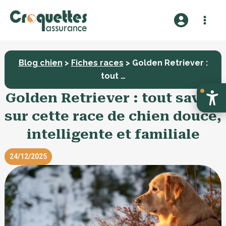
A
l
l
e
r
Blog chien
>
Fiches races
> Golden Retriever :
a
tout …
u
Golden Retriever : tout savoir
c
sur cette race de chien douce,
o
n
intelligente et familiale
t
e
24/12/2025
n
u