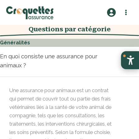
A
l
l
Questions par catégorie​
e
r
Généralités
a
u
En quoi consiste une assurance pour
c
animaux ?
o
n
t
Une assurance pour animaux est un contrat
e
qui permet de couvrir tout ou partie des frais
n
vétérinaires liés à la santé de votre animal de
u
compagnie, tels que les consultations, les
traitements, les interventions chirurgicales, et
les soins préventifs. Selon la formule choisie,