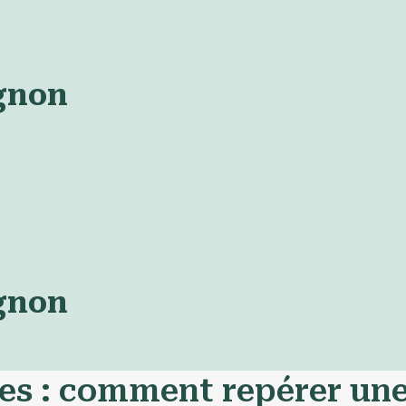
gnon
gnon
s : comment repérer une