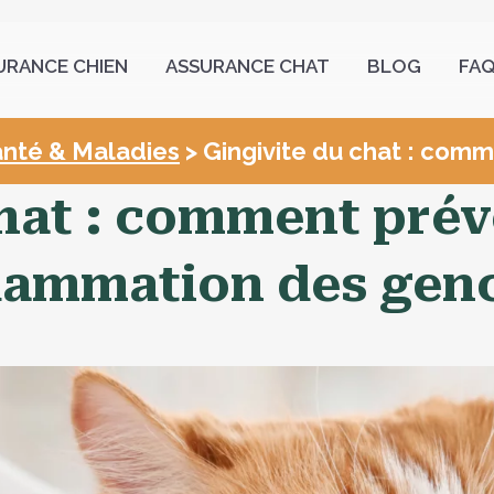
URANCE CHIEN
ASSURANCE CHAT
BLOG
FA
nté & Maladies
> Gingivite du chat : comm
hat : comment prév
flammation des gen