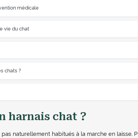
révention médicale
de vie du chat
es chats ?
un harnais chat ?
pas naturellement habitués à la marche en laisse. Po