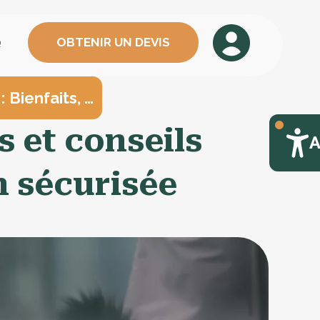
OBTENIR UN DEVIS
Q
: Bienfaits, …
s et conseils
A
n sécurisée