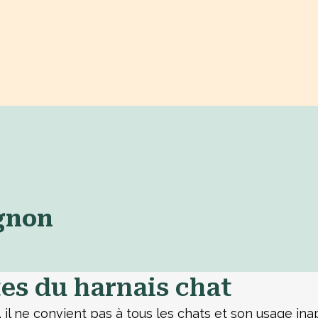
gnon
ites du harnais chat
il ne convient pas à tous les chats et son usage in