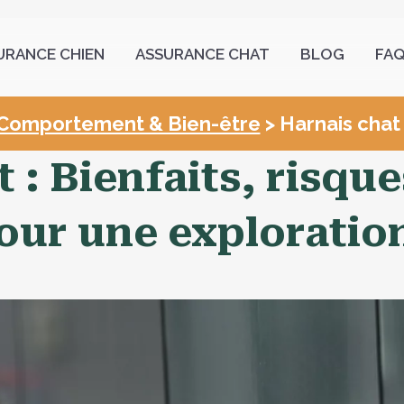
URANCE CHIEN
ASSURANCE CHAT
BLOG
FA
Comportement & Bien-être
> Harnais chat 
 : Bienfaits, risque
our une exploratio